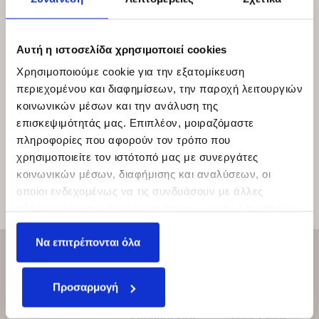
Αυτή η ιστοσελίδα χρησιμοποιεί cookies
Χρησιμοποιούμε cookie για την εξατομίκευση
περιεχομένου και διαφημίσεων, την παροχή λειτουργιών
Julio set of 2
Filmore set of 2
κοινωνικών μέσων και την ανάλυση της
EICHHOLTZ
EICHHOLTZ
επισκεψιμότητάς μας. Επιπλέον, μοιραζόμαστε
πληροφορίες που αφορούν τον τρόπο που
χρησιμοποιείτε τον ιστότοπό μας με συνεργάτες
κοινωνικών μέσων, διαφήμισης και αναλύσεων, οι
οποίοι ενδεχομένως να τις συνδυάσουν με άλλες
πληροφορίες που τους έχετε παραχωρήσει ή τις οποίες
←
1
2
3
4
5
6
7
…
309
310
311
→
έχουν συλλέξει σε σχέση με την από μέρους σας χρήση
Να επιτρέπονται όλα
των υπηρεσιών τους.
Brands
About Us
Indoor
Προσαρμογή
Projects
Services
Collection