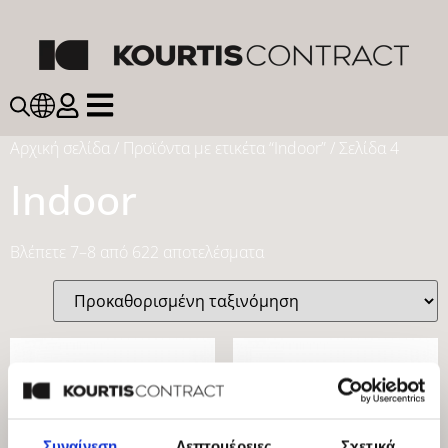
Αρχική σελίδα
/
Προϊόντα με ετικέτα “Indoor”
/ Σελίδα 4
Indoor
Βλέπετε 7–8 από 622 αποτελέσματα
Συναίνεση
Λεπτομέρειες
Σχετικά