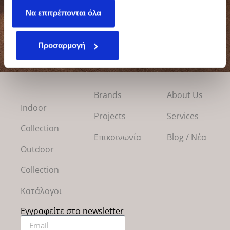
έχουν συλλέξει σε σχέση με την από μέρους σας χρήση
Να επιτρέπονται όλα
των υπηρεσιών τους.
Προσαρμογή
Brands
About Us
Indoor
Projects
Services
Collection
Επικοινωνία
Blog / Νέα
Outdoor
Collection
Κατάλογοι
Εγγραφείτε στο newsletter