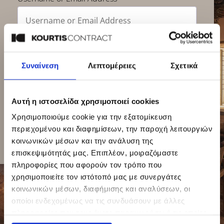
Password
Συναίνεση
Λεπτομέρειες
Σχετικά
Να με θυμάστε
Ξεχάσατε το Password?
Αυτή η ιστοσελίδα χρησιμοποιεί cookies
Χρησιμοποιούμε cookie για την εξατομίκευση
Σύνδεση
Εγγραφή
περιεχομένου και διαφημίσεων, την παροχή λειτουργιών
κοινωνικών μέσων και την ανάλυση της
επισκεψιμότητάς μας. Επιπλέον, μοιραζόμαστε
πληροφορίες που αφορούν τον τρόπο που
χρησιμοποιείτε τον ιστότοπό μας με συνεργάτες
This site is protected by reCAPTCHA and the Google
Privacy
κοινωνικών μέσων, διαφήμισης και αναλύσεων, οι
Policy
and
Terms of Service
apply.
οποίοι ενδεχομένως να τις συνδυάσουν με άλλες
πληροφορίες που τους έχετε παραχωρήσει ή τις οποίες