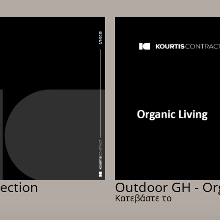
ection
Outdoor GH - Org
Κατεβάστε το