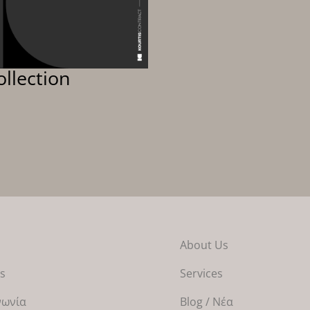
llection
s
About Us
ts
Services
νωνία
Blog / Νέα