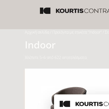
Αρχική σελίδα
/
Προϊόντα με ετικέτα “Indoor”
/ Σε
Indoor
Βλέπετε 5–6 από 622 αποτελέσματα