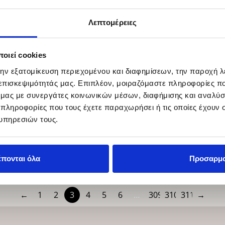
Λεπτομέρειες
οιεί cookies
την εξατομίκευση περιεχομένου και διαφημίσεων, την παροχή 
 επισκεψιμότητάς μας. Επιπλέον, μοιραζόμαστε πληροφορίες π
ό μας με συνεργάτες κοινωνικών μέσων, διαφήμισης και αναλύσ
 πληροφορίες που τους έχετε παραχωρήσει ή τις οποίες έχουν σ
Beale
υπηρεσιών τους.
EICHHOLTZ
έπονται όλα
Προσαρμ
←
1
2
3
4
5
6
…
309
310
311
→