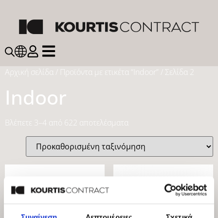
Αρχική σελίδα
/
Προϊόντα με ετικέτα “Indoor”
/ Σελίδα 2
Indoor
Βλέπετε 3–4 από 622 αποτελέσματα
Συναίνεση
Λεπτομέρειες
Σχετικά