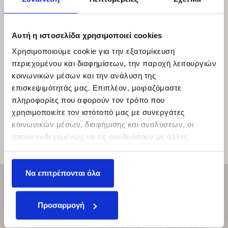
Αυτή η ιστοσελίδα χρησιμοποιεί cookies
Χρησιμοποιούμε cookie για την εξατομίκευση
περιεχομένου και διαφημίσεων, την παροχή λειτουργιών
Evi
Rachel
κοινωνικών μέσων και την ανάλυση της
PAUL ROGERS
PAUL ROGERS
επισκεψιμότητάς μας. Επιπλέον, μοιραζόμαστε
πληροφορίες που αφορούν τον τρόπο που
χρησιμοποιείτε τον ιστότοπό μας με συνεργάτες
κοινωνικών μέσων, διαφήμισης και αναλύσεων, οι
οποίοι ενδεχομένως να τις συνδυάσουν με άλλες
πληροφορίες που τους έχετε παραχωρήσει ή τις οποίες
←
1
2
3
4
5
…
309
310
311
→
έχουν συλλέξει σε σχέση με την από μέρους σας χρήση
Να επιτρέπονται όλα
των υπηρεσιών τους.
Brands
About Us
Indoor
Προσαρμογή
Projects
Services
Collection