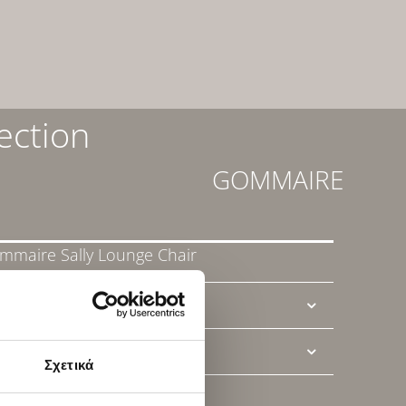
ection
GOMMAIRE
mmaire Sally Lounge Chair
Ί ΜΑΣ
Σχετικά