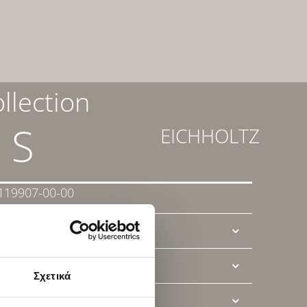
llection
 S
EICHHOLTZ
-119907-00-00
T SHEET
Σχετικά
Ί ΜΑΣ