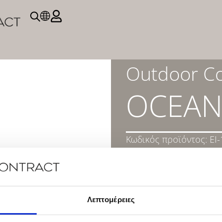
Outdoor Co
OCEAN
Κωδικός προϊόντος:
EI
ΠΕΡΙΓΡΑΦΗ
DOWNLOAD PRODUC
Λεπτομέρειες
ΕΠΙΚΟΙΝΩΝΉΣΤΕ ΜΑΖ