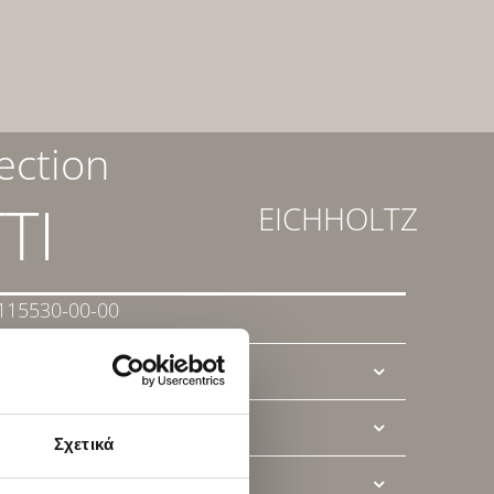
ection
TI
EICHHOLTZ
-115530-00-00
T SHEET
Σχετικά
Ί ΜΑΣ