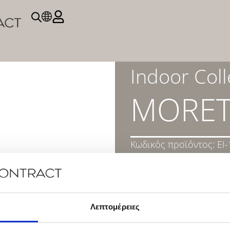
Indoor Coll
MORET
Κωδικός προϊόντος:
EI
ΠΕΡΙΓΡΑΦΗ
DOWNLOAD PRODUC
Λεπτομέρειες
ΕΠΙΚΟΙΝΩΝΉΣΤΕ ΜΑΖ