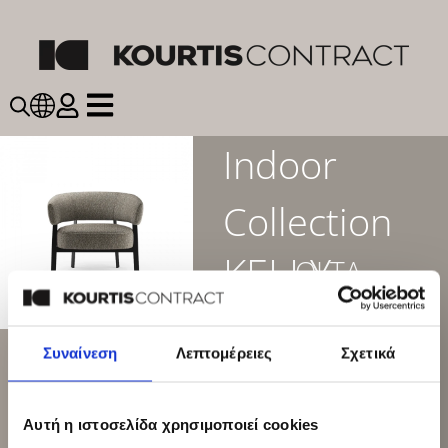
Indoor
Collection
KELLY
OLTA
Κωδικός
Συναίνεση
Λεπτομέρειες
Σχετικά
προϊόντος:
OW-
KELLY-RES4192
Αυτή η ιστοσελίδα χρησιμοποιεί cookies
ΠΕΡΙΓΡΑΦΗ