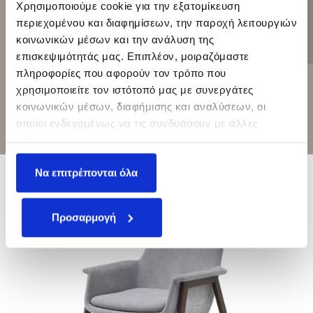
Χρησιμοποιούμε cookie για την εξατομίκευση
περιεχομένου και διαφημίσεων, την παροχή λειτουργιών
ΕΠΙΚΟΙΝΩΝΉΣΤΕ
κοινωνικών μέσων και την ανάλυση της
ΜΑΖΊ ΜΑΣ
επισκεψιμότητάς μας. Επιπλέον, μοιραζόμαστε
πληροφορίες που αφορούν τον τρόπο που
χρησιμοποιείτε τον ιστότοπό μας με συνεργάτες
κοινωνικών μέσων, διαφήμισης και αναλύσεων, οι
ΣΧΕΤΙΚΑ ΠΡΟΪΟΝΤΑ
οποίοι ενδεχομένως να τις συνδυάσουν με άλλες
πληροφορίες που τους έχετε παραχωρήσει ή τις οποίες
έχουν συλλέξει σε σχέση με την από μέρους σας χρήση
Να επιτρέπονται όλα
των υπηρεσιών τους.
Προσαρμογή