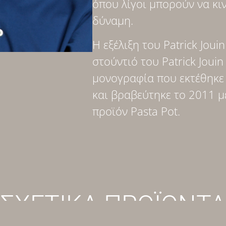
όπου λίγοι μπορούν να κιν
δύναμη.
Η εξέλιξη του Patrick Joui
στούντιό του Patrick Joui
μονογραφία που εκτέθηκε
και βραβεύτηκε το 2011 μ
προϊόν Pasta Pot.
ΣΧΕΤΙΚΑ ΠΡΟΪΟΝΤΑ