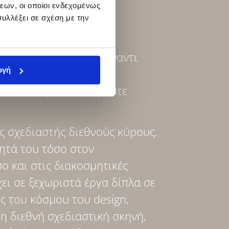
εων, οι οποίοι ενδεχομένως
υλλέξει σε σχέση με την
 είμαστε αυθάδεις απέναντι
ογή
 η στιγμή να γράφουμε
με, θα έπρεπε να είμαστε
λος σχεδιαστής διεθνούς κύρους.
ητά του τόσο στον
ο και στις διακοσμητικές
ει σε ξεχωριστά έργα δίπλα σε
 του κόσμου του design,
η διεθνή σχεδιαστική σκηνή,