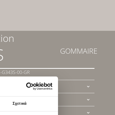
tion
S
GOMMAIRE
-G343S-00-GR
T SHEET
Σχετικά
Ί ΜΑΣ