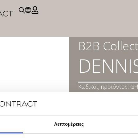
B2B Collec
DENNI
Κωδικός προϊόντος:
GH
ΠΕΡΙΓΡΑΦΗ
DOWNLOAD PRODUC
Λεπτομέρειες
ΕΠΙΚΟΙΝΩΝΉΣΤΕ ΜΑΖ