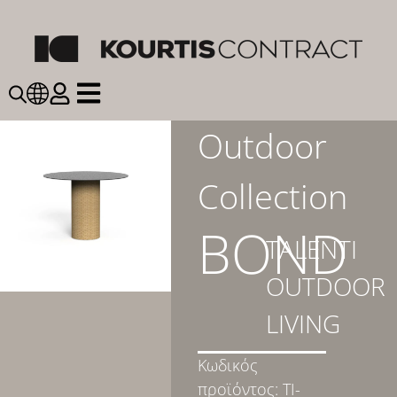
Outdoor
Collection
BOND
TALENTI
OUTDOOR
LIVING
Κωδικός
προϊόντος:
TI-