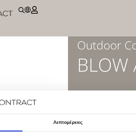
Outdoor Co
BLOW 
Κωδικός προϊόντος:
DP
ΠΕΡΙΓΡΑΦΗ
Λεπτομέρειες
DOWNLOAD PRODUC