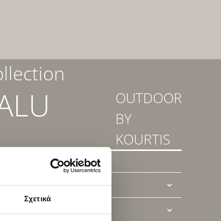
llection
ALU
OUTDOOR
BY
KOURTIS
-TJO13-BL
Σχετικά
T SHEET